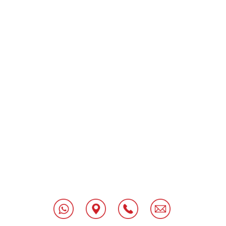
[class^="wpforms-
"
[class^="wpforms-
"