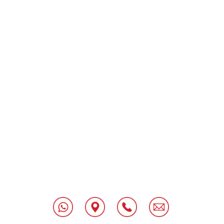
[class^="wpforms-
"
[class^="wpforms-
"