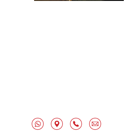
[class^="wpforms-
"
[class^="wpforms-
"