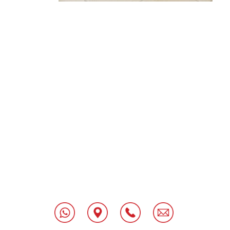
[class^="wpforms-
"
[class^="wpforms-
"