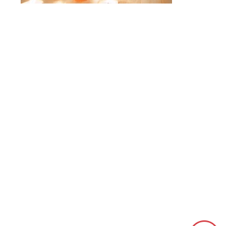
[class^="wpforms-
"
[class^="wpforms-
"