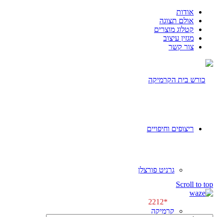
אודות
אולם תצוגה
קטלוג מוצרים
מגזין עיצוב
צור קשר
ריצופים וחיפויים
גרניט פורצלן
[class^="wpforms-
Scroll to top
"]
[class^="wpforms-
לפגישת ייעוץ \\
*2212
"]
קרמיקה