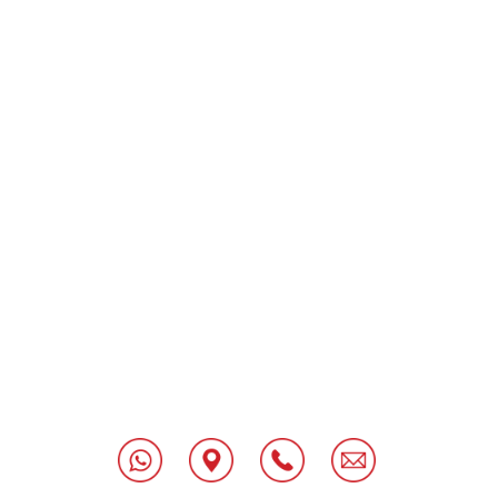
[class^="wpforms-
"
[class^="wpforms-
"