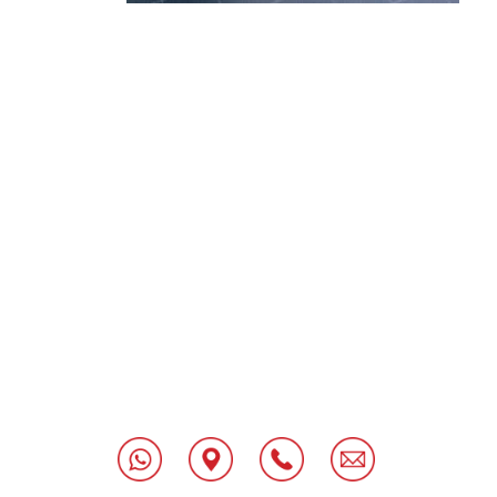
[class^="wpforms-
"
[class^="wpforms-
"