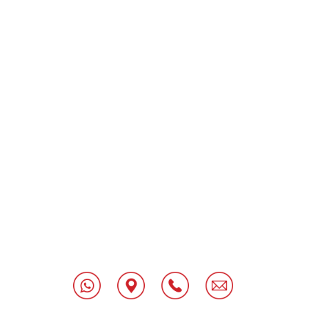
[class^="wpforms-
"
[class^="wpforms-
"