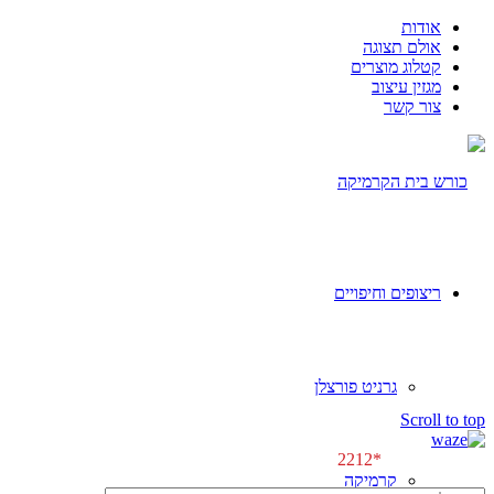
אודות
אולם תצוגה
קטלוג מוצרים
מגזין עיצוב
צור קשר
ריצופים וחיפויים
גרניט פורצלן
[class^="wpforms-
Scroll to top
"]
[class^="wpforms-
לפגישת ייעוץ \\
*2212
"]
קרמיקה