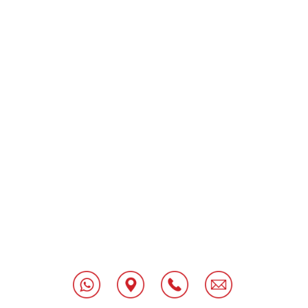
[class^="wpforms-
"
[class^="wpforms-
"