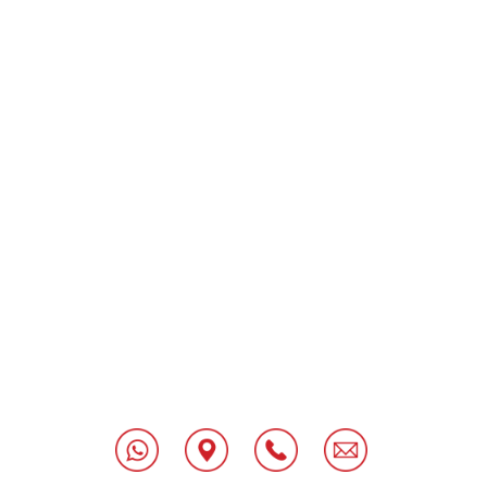
[class^="wpforms-
"
[class^="wpforms-
"