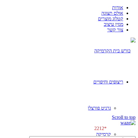
אודות
אולם תצוגה
קטלוג מוצרים
מגזין עיצוב
צור קשר
ריצופים וחיפויים
גרניט פורצלן
[class^="wpforms-
Scroll to top
"]
[class^="wpforms-
לפגישת ייעוץ \\
*2212
"]
קרמיקה