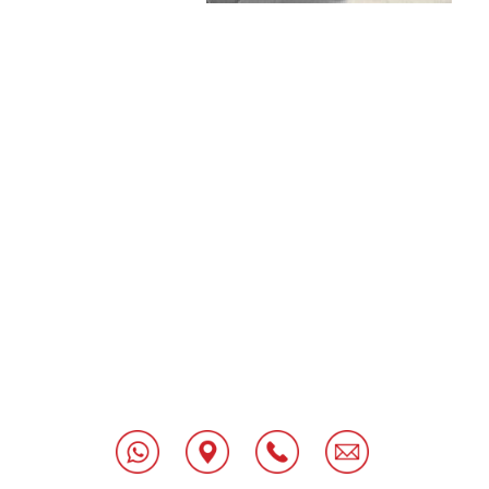
[class^="wpforms-
"
[class^="wpforms-
"