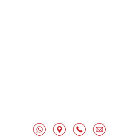
[class^="wpforms-
"
[class^="wpforms-
"