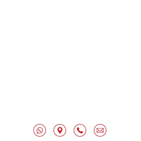
[class^="wpforms-
"
[class^="wpforms-
"