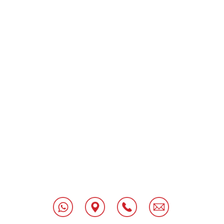
[class^="wpforms-
"
[class^="wpforms-
"