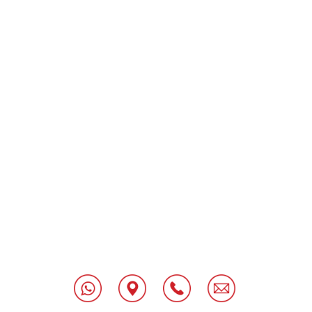
[class^="wpforms-
"
[class^="wpforms-
"