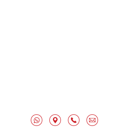
"
[class^="wpforms-
"