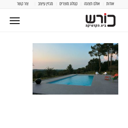
אודות
אולם תצוגה
קטלוג מוצרים
מגזין עיצוב
צור קשר
[class^="wpforms-