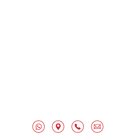
"
[class^="wpforms-
"