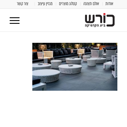
אודות
אולם תצוגה
קטלוג מוצרים
מגזין עיצוב
צור קשר
[class^="wpforms-