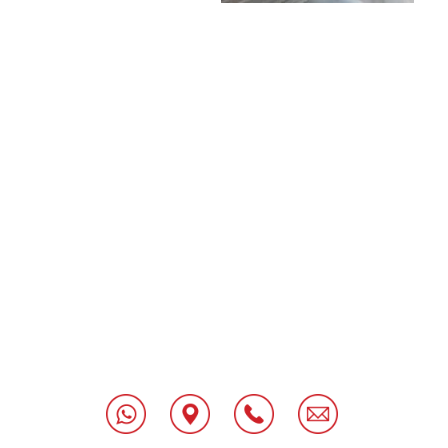
[class^="wpforms-
"
[class^="wpforms-
"