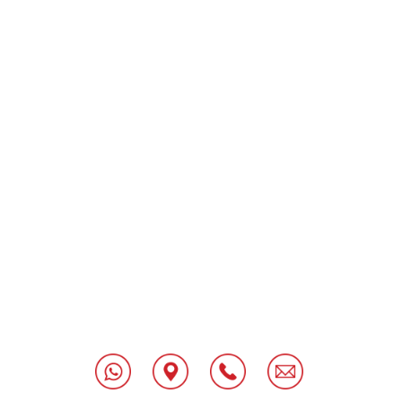
[class^="wpforms-
"
[class^="wpforms-
"