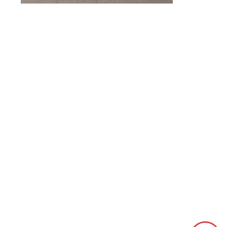
[class^="wpforms-
"
[class^="wpforms-
"