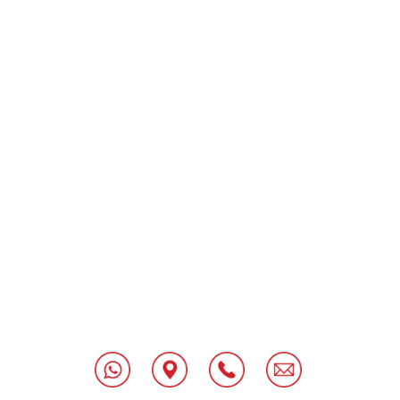
[class^="wpforms-
"
[class^="wpforms-
"