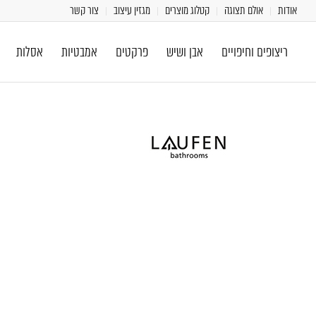
אודות
אולם תצוגה
קטלוג מוצרים
מגזין עיצוב
צור קשר
ריצופים וחיפויים
אבן ושיש
פרקטים
אמבטיות
אסלות
[class^="wpforms-
"
[class^="wpforms-