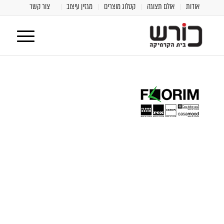
אודות
אולם תצוגה
קטלוג מוצרים
מגזין עיצוב
צור קשר
[class^="wpforms-
"
[class^="wpforms-