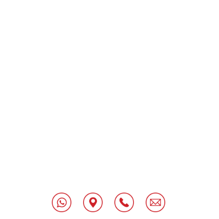
[class^="wpforms-
"
[class^="wpforms-
"