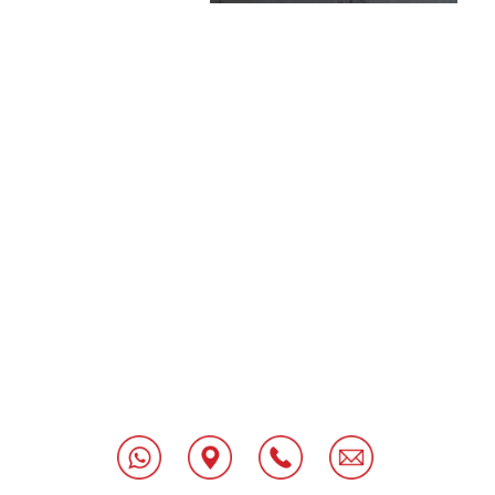
[class^="wpforms-
"
[class^="wpforms-
"