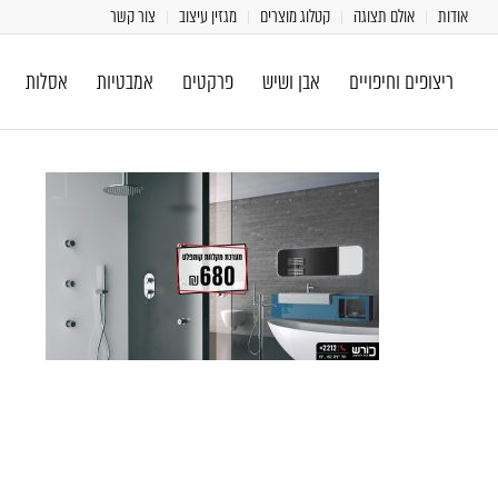
אודות
אולם תצוגה
קטלוג מוצרים
מגזין עיצוב
צור קשר
ריצופים וחיפויים
אבן ושיש
פרקטים
אמבטיות
אסלות
[class^="wpforms-