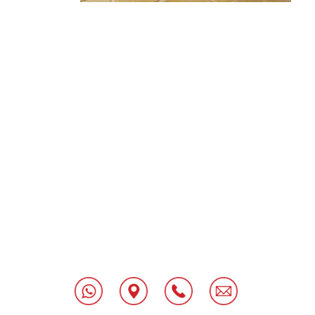
[class^="wpforms-
"
[class^="wpforms-
"