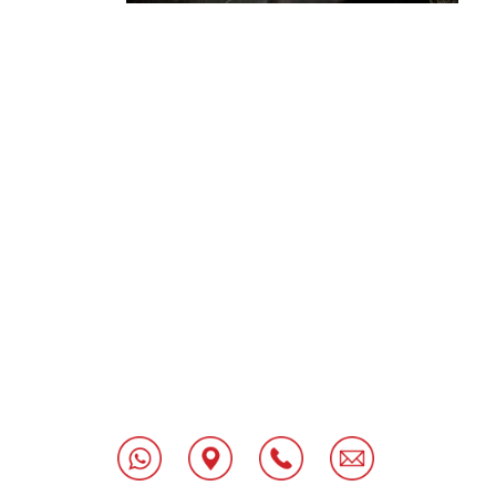
[class^="wpforms-
"
[class^="wpforms-
"