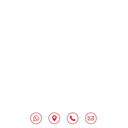
[class^="wpforms-
"
[class^="wpforms-
"