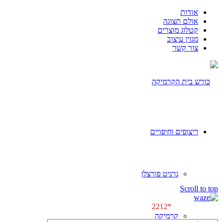
אודות
אולם תצוגה
קטלוג מוצרים
מגזין עיצוב
צור קשר
ריצופים וחיפויים
גרניט פורצלן
[class^="wpforms-
Scroll to top
"]
[class^="wpforms-
לפגישת ייעוץ \\
*2212
"]
קרמיקה