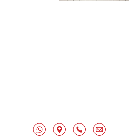
[class^="wpforms-
"
[class^="wpforms-
"