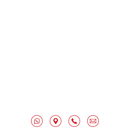
[class^="wpforms-
"
[class^="wpforms-
"