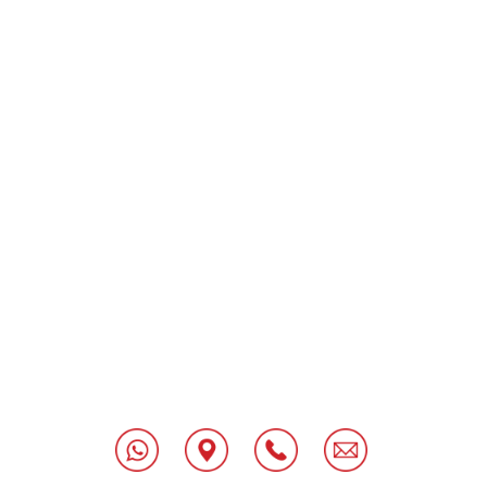
[class^="wpforms-
"
[class^="wpforms-
"