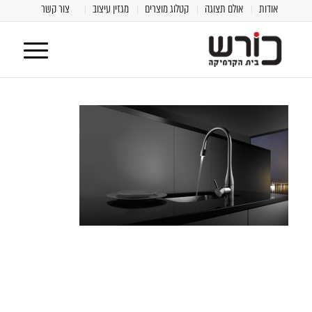
אודות
אולם תצוגה
קטלוג מוצרים
מגזין עיצוב
צור קשר
[class^="wpforms-