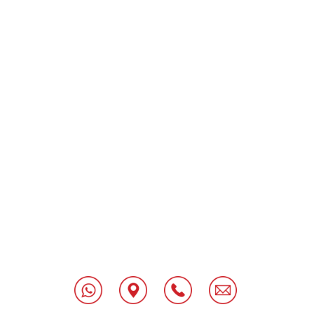
"
[class^="wpforms-
"