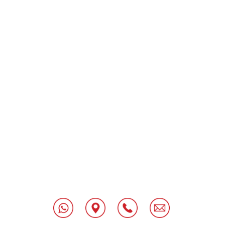
[class^="wpforms-
"
[class^="wpforms-
"