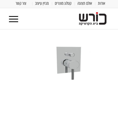
אודות
אולם תצוגה
קטלוג מוצרים
מגזין עיצוב
צור קשר
[class^="wpforms-