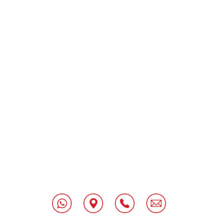
"
[class^="wpforms-
"