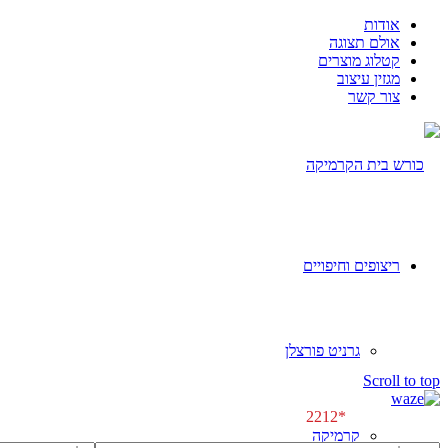
אודות
אולם תצוגה
קטלוג מוצרים
מגזין עיצוב
צור קשר
ריצופים וחיפויים
גרניט פורצלן
[class^="wpforms-
Scroll to top
"]
[class^="wpforms-
לפגישת ייעוץ \\
*2212
"]
קרמיקה