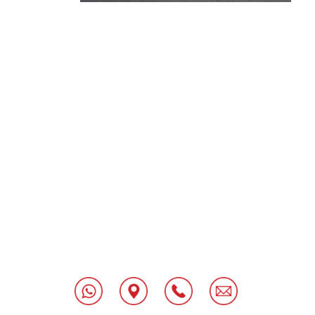
[class^="wpforms-
"
[class^="wpforms-
"