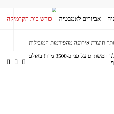
יה
אביזרים לאמבטיה
יותר תוצרת אירופה מהפירמות המובילות
הנכם מוזמנים להתרשם מהגלריות באתר וכמובן נשמח לארח אתכם באולם התצוגה הייחודי שלנו המשתרע על פני כ-3500 מ"ר! באולם
ף