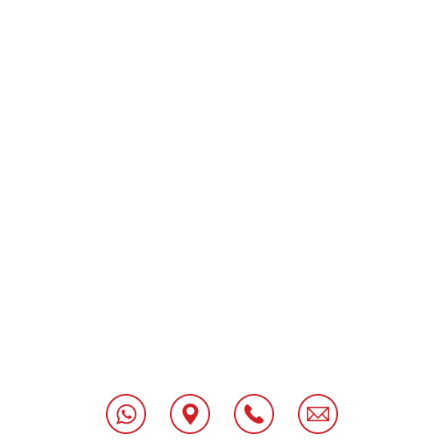
[class^="wpforms-
"
[class^="wpforms-
"