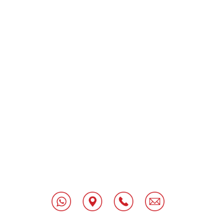
[class^="wpforms-
"
[class^="wpforms-
"