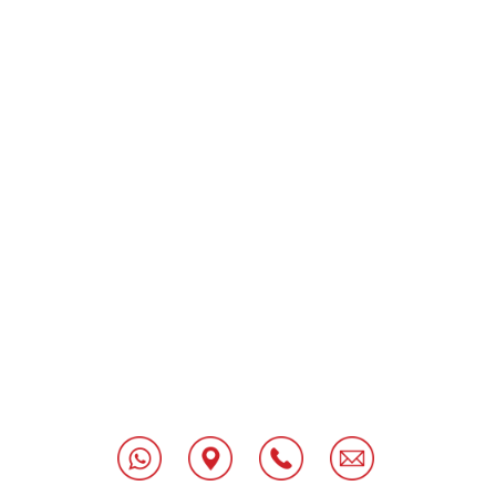
[class^="wpforms-
"
[class^="wpforms-
"