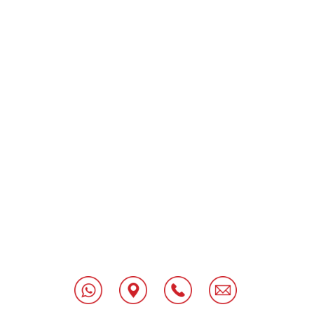
[class^="wpforms-
"
[class^="wpforms-
"