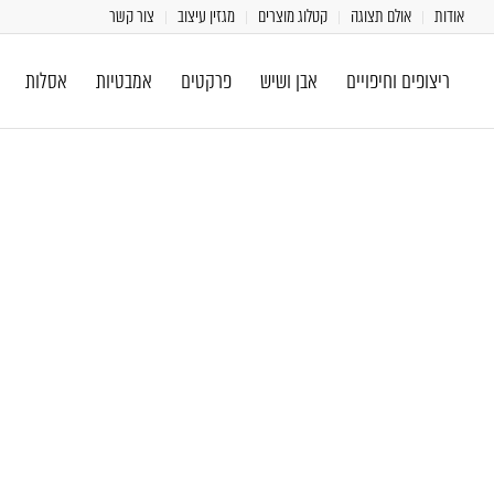
אודות
אולם תצוגה
קטלוג מוצרים
מגזין עיצוב
צור קשר
ריצופים וחיפויים
אבן ושיש
פרקטים
אמבטיות
אסלות
[class^="wpforms-
"
[class^="wpforms-
"