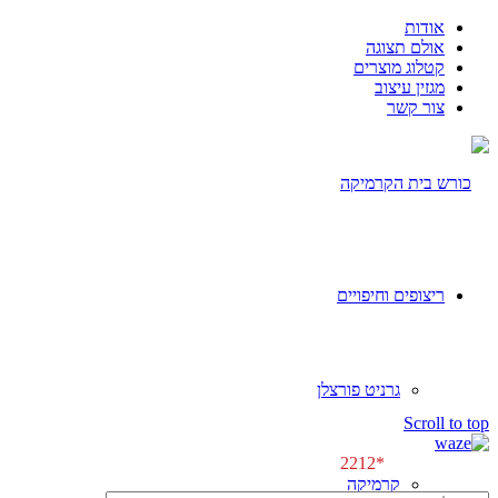
אודות
אולם תצוגה
קטלוג מוצרים
מגזין עיצוב
צור קשר
ריצופים וחיפויים
גרניט פורצלן
[class^="wpforms-
Scroll to top
"]
[class^="wpforms-
לפגישת ייעוץ \\
*2212
"]
קרמיקה