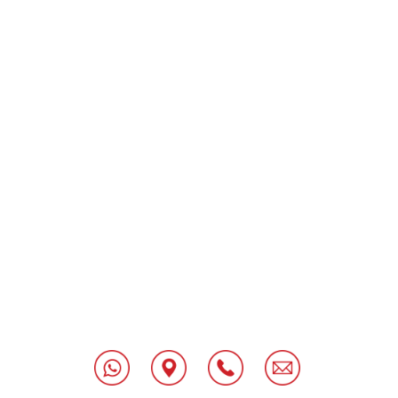
[class^="wpforms-
"
[class^="wpforms-
"