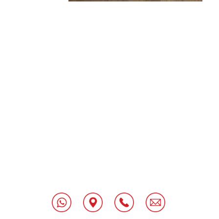
[class^="wpforms-
"
[class^="wpforms-
"